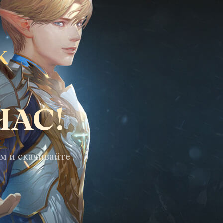
К
ЧАС!
м и скачивайте