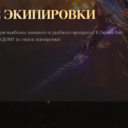
 ЭКИПИРОВКИ
ля наиболее плавного и удобного прогресса! В Гиране Вас
ЖДОМУ из типов экипировки!