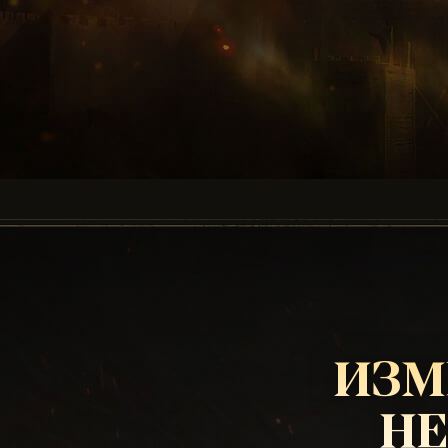
ИЗМ
HE